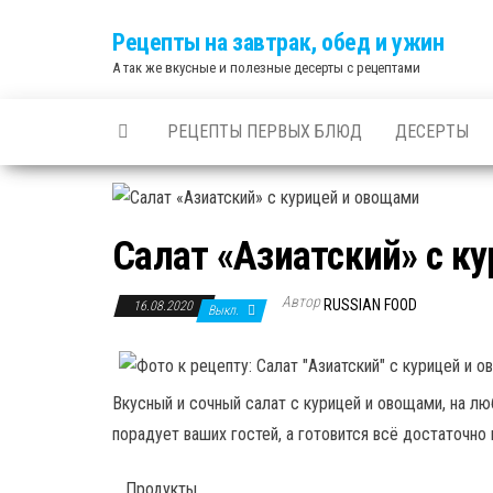
Skip
Рецепты на завтрак, обед и ужин
to
А так же вкусные и полезные десерты с рецептами
the
content
РЕЦЕПТЫ ПЕРВЫХ БЛЮД
ДЕСЕРТЫ
Салат «Азиатский» с к
Автор
RUSSIAN FOOD
16.08.2020
Выкл.
Вкусный и сочный салат с курицей и овощами, на люб
порадует ваших гостей, а готовится всё достаточно 
Продукты