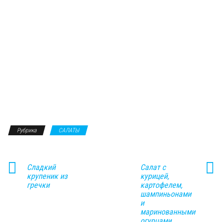
Рубрика
САЛАТЫ
Сладкий
Салат с
крупеник из
курицей,
гречки
картофелем,
шампиньонами
и
маринованными
огурцами