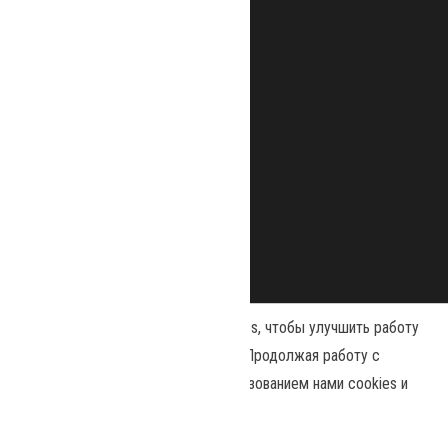
Наш сайт использует файлы cookies, чтобы улучшить работу
и повысить эффективность сайта. Продолжая работу с
сайтом, вы соглашаетесь с использованием нами cookies и
Сайт работает на
WordPress
|
Тема:
Envo Magazine
политикой конфиденциальности
.