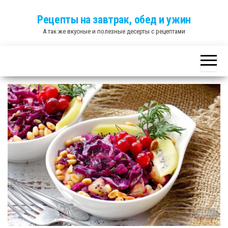
Skip
Рецепты на завтрак, обед и ужин
to
А так же вкусные и полезные десерты с рецептами
the
content