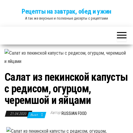
Skip
Рецепты на завтрак, обед и ужин
to
А так же вкусные и полезные десерты с рецептами
the
content
Салат из пекинской капусты
с редисом, огурцом,
черемшой и яйцами
Автор
RUSSIAN FOOD
21.04.2020
Выкл.