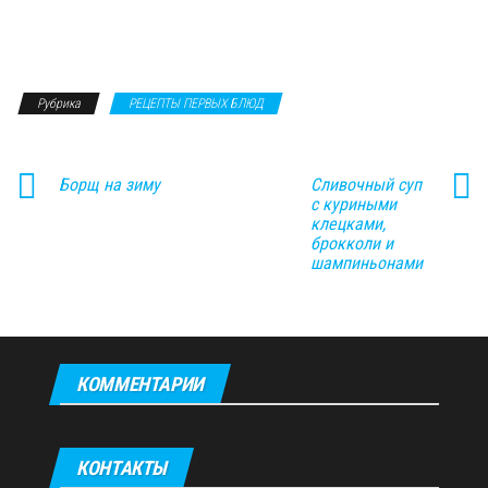
Рубрика
РЕЦЕПТЫ ПЕРВЫХ БЛЮД
Борщ на зиму
Сливочный суп
с куриными
клецками,
брокколи и
шампиньонами
КОММЕНТАРИИ
КОНТАКТЫ