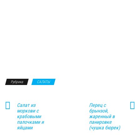
Рубрика
САЛАТЫ
Салат из
Перец с
моркови с
брынзой,
крабовыми
жаренный в
палочками и
панировке
яйцами
(чушка бюрек)