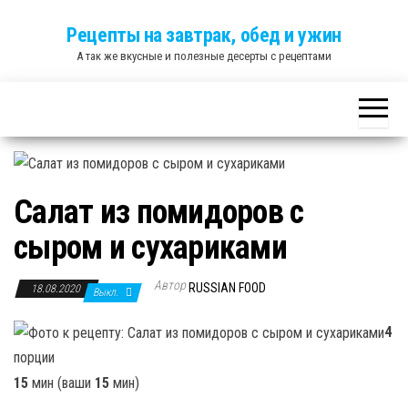
Skip
Рецепты на завтрак, обед и ужин
to
А так же вкусные и полезные десерты с рецептами
the
content
Салат из помидоров с
сыром и сухариками
Автор
RUSSIAN FOOD
18.08.2020
Выкл.
4
порции
15
мин (ваши
15
мин)