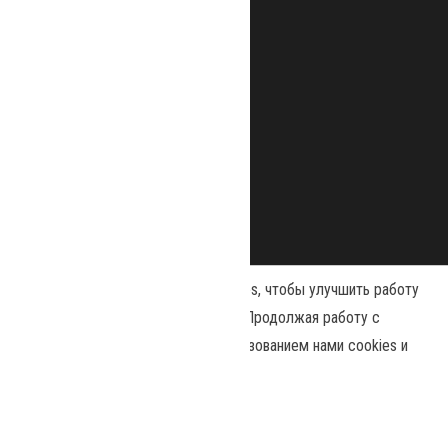
Наш сайт использует файлы cookies, чтобы улучшить работу
и повысить эффективность сайта. Продолжая работу с
сайтом, вы соглашаетесь с использованием нами cookies и
Сайт работает на
WordPress
|
Тема:
Envo Magazine
политикой конфиденциальности
.
Принять
Политика конфиденциальности