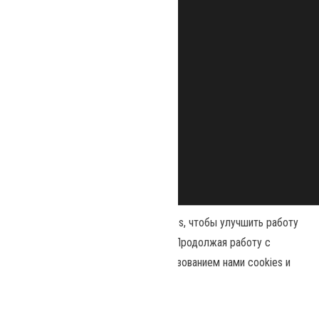
Наш сайт использует файлы cookies, чтобы улучшить работу
и повысить эффективность сайта. Продолжая работу с
сайтом, вы соглашаетесь с использованием нами cookies и
Сайт работает на
WordPress
|
Тема:
Envo Magazine
политикой конфиденциальности
.
Политика конфиденциальности
Принять