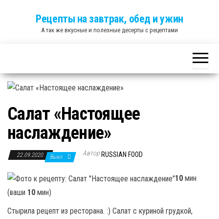
Skip
Рецепты на завтрак, обед и ужин
to
А так же вкусные и полезные десерты с рецептами
the
content
Салат «Настоящее
наслаждение»
Автор
RUSSIAN FOOD
22.09.2020
Выкл.
10
мин
(ваши
10
мин)
Стырила рецепт из ресторана. :) Салат с куриной грудкой,