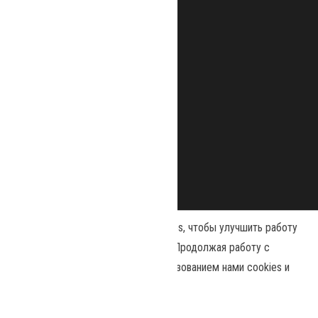
Наш сайт использует файлы cookies, чтобы улучшить работу
и повысить эффективность сайта. Продолжая работу с
сайтом, вы соглашаетесь с использованием нами cookies и
Сайт работает на
WordPress
|
Тема:
Envo Magazine
политикой конфиденциальности
.
Политика конфиденциальности
Принять