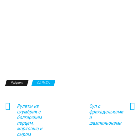
Рубрика
САЛАТЫ
Рулеты из
Суп с
скумбрии с
фрикадельками
болгарским
и
перцем,
шампиньонами
морковью и
сыром