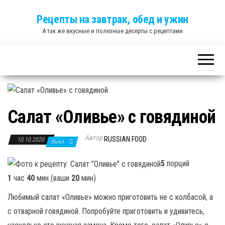
Skip
Рецепты на завтрак, обед и ужин
to
А так же вкусные и полезные десерты с рецептами
the
content
Салат «Оливье» с говядиной
Автор
RUSSIAN FOOD
10.10.2020
Выкл.
5
порций
1
час
40
мин (ваши
20
мин)
Любимый салат «Оливье» можно приготовить не с колбасой, а
с отварной говядиной. Попробуйте приготовить и удивитесь,