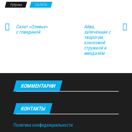
Рубрика
САЛАТЫ
Салат «Оливье»
Айва,
с говядиной
запечённая с
творогом,
кокосовой
стружкой и
миндалём
КОММЕНТАРИИ
КОНТАКТЫ
Политика конфиденциальности