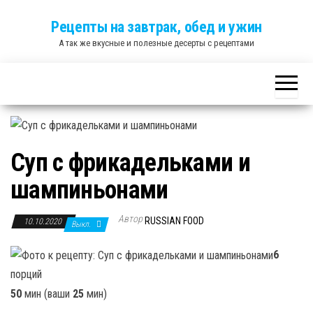
Skip
Рецепты на завтрак, обед и ужин
to
А так же вкусные и полезные десерты с рецептами
the
content
Суп с фрикадельками и
шампиньонами
Автор
RUSSIAN FOOD
10.10.2020
Выкл.
6
порций
50
мин (ваши
25
мин)