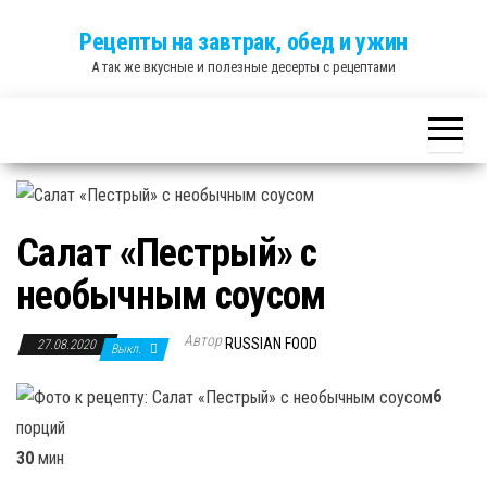
Skip
Рецепты на завтрак, обед и ужин
to
А так же вкусные и полезные десерты с рецептами
the
content
Салат «Пестрый» с
необычным соусом
Автор
RUSSIAN FOOD
27.08.2020
Выкл.
6
порций
30
мин