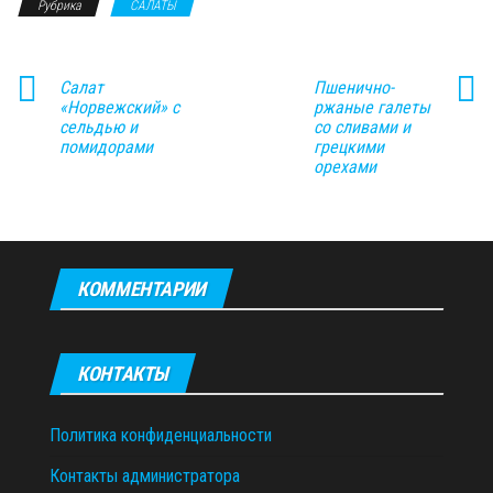
Рубрика
САЛАТЫ
Салат
Пшенично-
«Норвежский» с
ржаные галеты
сельдью и
со сливами и
помидорами
грецкими
орехами
КОММЕНТАРИИ
КОНТАКТЫ
Политика конфиденциальности
Контакты администратора