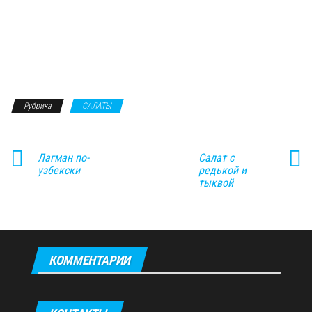
Рубрика
САЛАТЫ
Лагман по-
Салат с
узбекски
редькой и
тыквой
КОММЕНТАРИИ