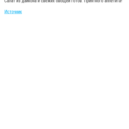
Салат из дайкона и свежих овощей готов. Приятного аппетита!
Источник