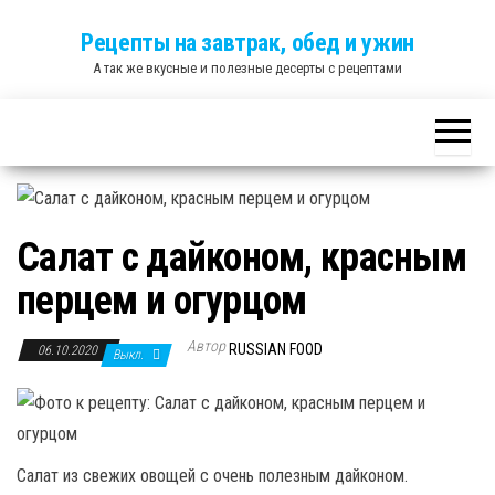
Skip
Рецепты на завтрак, обед и ужин
to
А так же вкусные и полезные десерты с рецептами
the
content
Салат с дайконом, красным
перцем и огурцом
Автор
RUSSIAN FOOD
06.10.2020
Выкл.
Салат из свежих овощей с очень полезным дайконом.