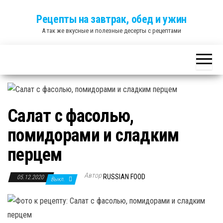
Skip
Рецепты на завтрак, обед и ужин
to
А так же вкусные и полезные десерты с рецептами
the
content
Салат с фасолью,
помидорами и сладким
перцем
Автор
RUSSIAN FOOD
05.12.2020
Выкл.