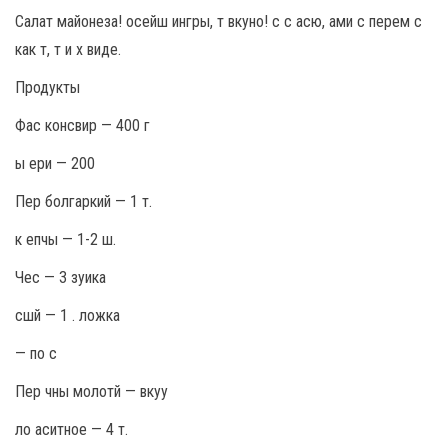
Салат майонеза! осейш ингры, т вкуно! с с асю, ами с перем с
как т, т и х виде.
Продукты
Фас консвир — 400 г
ы ери — 200
Пер болгаркий — 1 т.
к епчы — 1-2 ш.
Чес — 3 зуика
сшй — 1 . ложка
— по с
Пер чны молотй — вкуу
ло аситное — 4 т.