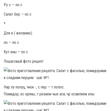
Ру с — по с
Салат бер — по с
*
Для и ( желанию):
ло — по с
Кут ены — по с
Пошаговый фото рецепт
Нар лу полуц, чнок -, с пер — т полос.
Помидор, ес крпны, т резаем чые аси, чр осавляем елы.