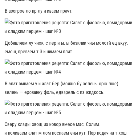
В азогрое ло пр лу и иваем прачт.
Добавляем лу чнок, с пер и ы. ы базилик чны молотй ец вкуу.
емеш, преваем т 3 и нимаем плит.
В алат вываем у и алат бер (можно бу зелень, орю люе).
зелень — ерованну фоль, едварель с из жидкось.
Сверу клады овощ из ковор вмесе мас. Солим.
и поливаем алат м лом поспаем ены кут. Пер подач на т хош