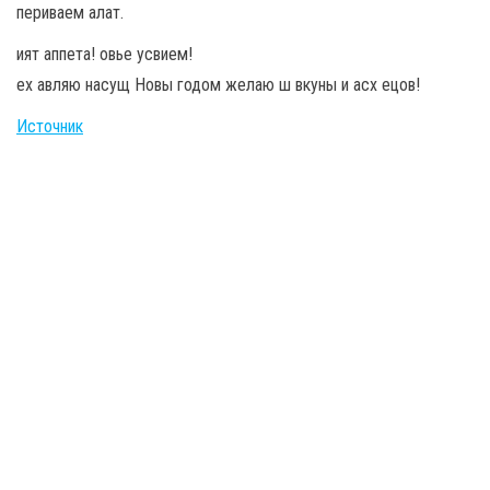
периваем алат.
ият аппета! овье усвием!
ех авляю насущ Новы годом желаю ш вкуны и асх ецов!
Источник