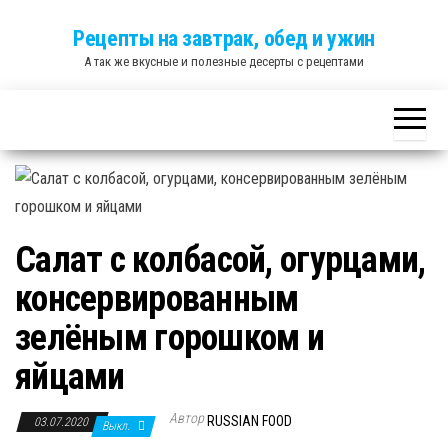
Skip
Рецепты на завтрак, обед и ужин
to
А так же вкусные и полезные десерты с рецептами
the
content
Салат с колбасой, огурцами,
консервированным
зелёным горошком и
яйцами
Автор
RUSSIAN FOOD
03.07.2020
Выкл.