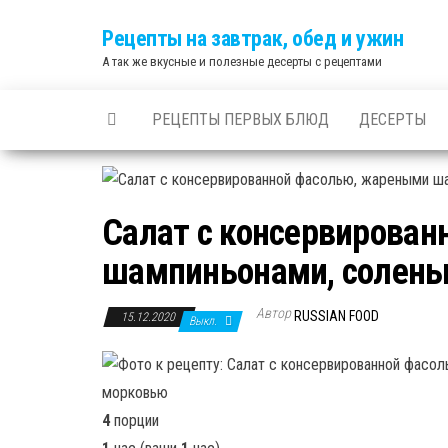
Skip
Рецепты на завтрак, обед и ужин
to
А так же вкусные и полезные десерты с рецептами
the
content
РЕЦЕПТЫ ПЕРВЫХ БЛЮД
ДЕСЕРТЫ
Салат с консервирова
шампиньонами, солены
Автор
RUSSIAN FOOD
15.12.2020
Выкл.
4
порции