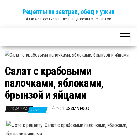
Skip
Рецепты на завтрак, обед и ужин
to
А так же вкусные и полезные десерты с рецептами
the
content
Салат с крабовыми
палочками, яблоками,
брынзой и яйцами
Автор
RUSSIAN FOOD
20.09.2020
Выкл.