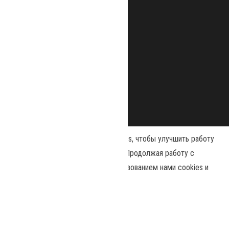
Наш сайт использует файлы cookies, чтобы улучшить работу
и повысить эффективность сайта. Продолжая работу с
сайтом, вы соглашаетесь с использованием нами cookies и
Сайт работает на
WordPress
|
Тема:
Envo Magazine
политикой конфиденциальности
.
Принять
Политика конфиденциальности