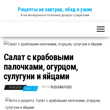
Skip
Рецепты на завтрак, обед и ужин
to
А так же вкусные и полезные десерты с рецептами
the
content
Салат с крабовыми
палочками, огурцом,
сулугуни и яйцами
Автор
RUSSIAN FOOD
19.05.2020
Выкл.