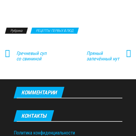
Рубрика
РЕЦЕПТЫ ПЕРВЫХ БЛЮД
Гречневый суп
Пряный
со свининой
запечённый нут
КОММЕНТАРИИ
КОНТАКТЫ
Политика конфиденциальности