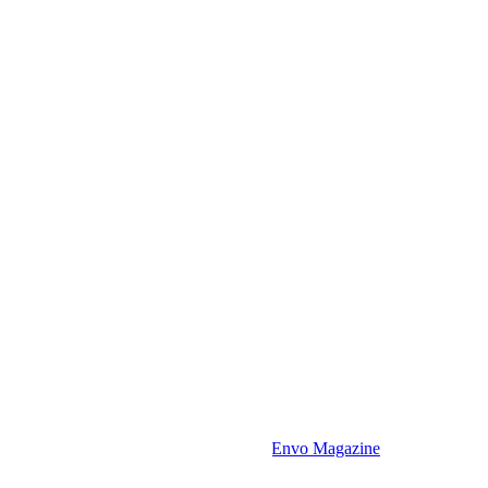
Сайт работает на
WordPress
|
Тема:
Envo Magazine
Политика конфиденциальности