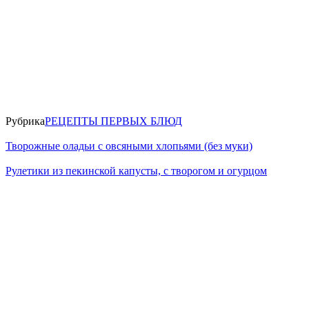
Рубрика
РЕЦЕПТЫ ПЕРВЫХ БЛЮД
Творожные оладьи с овсяными хлопьями (без муки)
Рулетики из пекинской капусты, с творогом и огурцом