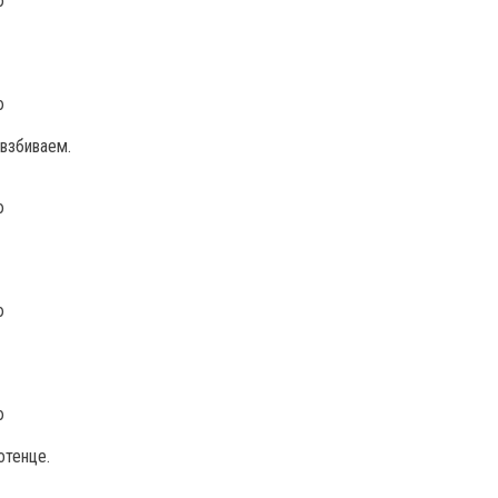
взбиваем.
тенце.