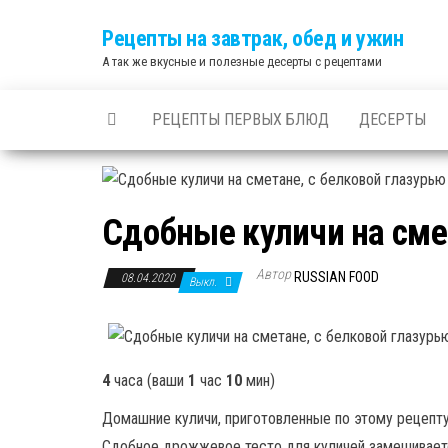
Skip
Рецепты на завтрак, обед и ужин
to
А так же вкусные и полезные десерты с рецептами
the
content
РЕЦЕПТЫ ПЕРВЫХ БЛЮД
ДЕСЕРТЫ
Сдобные куличи на сме
Автор
RUSSIAN FOOD
08.04.2020
Выкл.
4
часа
(ваши
1
час
10
мин
)
Домашние куличи, приготовленные по этому рецепту
Сдобное дрожжевое тесто для куличей замешиваетс