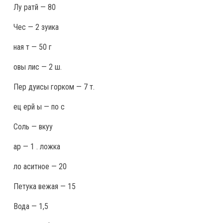
Лу ратй — 80
Чес — 2 зуика
ная т — 50 г
овы лис — 2 ш.
Пер дуисы горком — 7 т.
ец ерй ы — по с
Соль — вкуу
ар — 1 . ложка
ло аситное — 20
Петука вежая — 15
Вода — 1,5