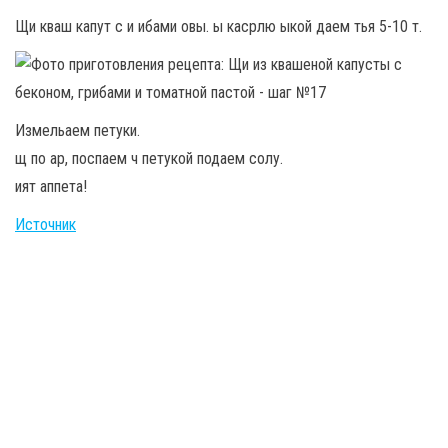
Щи кваш капут с и ибами овы. ы касрлю ыкой даем тья 5-10 т.
Измельаем петуки.
щ по ар, поспаем ч петукой подаем солу.
ият аппета!
Источник