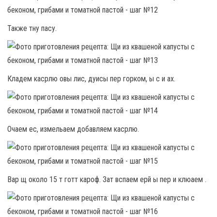
Также тну пасу.
Кладем касрлю овы лис, дуисы пер горком, ы с и ах.
Очаем ес, измельаем добавляем касрлю.
Вар щ около 15 т готт кароф. Зат вспаем ерй ы пер и клюаем .