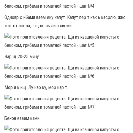
Одновр с ибами ваем ену капут. Капут пер т как ь касрлю, жно
жат от асола, т щ не чь лиш кисми.
Вар щ 20-25 мину.
Мор и к ищ. Лу нар ку, мор нар т.
Бекон езаем ками.