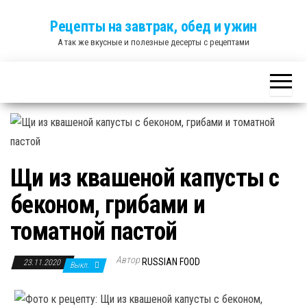
Skip
Рецепты на завтрак, обед и ужин
to
А так же вкусные и полезные десерты с рецептами
the
content
Щи из квашеной капусты с
беконом, грибами и
томатной пастой
Автор
RUSSIAN FOOD
23.11.2020
Выкл.