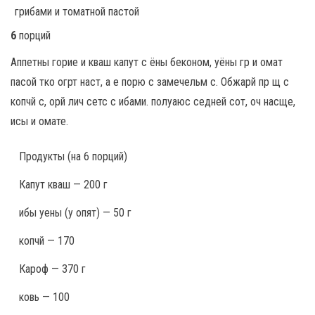
6
порций
Аппетны горие и кваш капут с ёны беконом, уёны гр и омат
пасой тко огрт наст, а е порю с замечельм с. Обжарй пр щ с
копчй с, орй лич сетс с ибами. полуаюс седней сот, оч насще,
исы и омате.
Продукты
(на 6 порций)
Капут кваш — 200 г
ибы уены (у опят) — 50 г
копчй — 170
Кароф — 370 г
ковь — 100