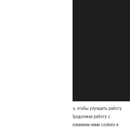
Наш сайт использует файлы cookies, чтобы улучшить работу
и повысить эффективность сайта. Продолжая работу с
сайтом, вы соглашаетесь с использованием нами cookies и
Сайт работает на
WordPress
|
Тема:
Envo Magazine