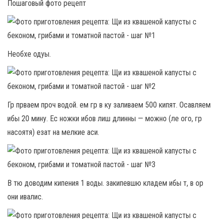
Пошаговый фото рецепт
Необхе одуы.
Гр прваем проч водой. ем гр в ку заливаем 500 кипят. Осавляем
ибы 20 мину. Ес ножки ибов лиш длинны — можно (ле ого, гр
насоятя) езат на мелкие аси.
В тю доводим кипения 1 воды. закипевшю кладем ибы т, в ор
они ивалис.