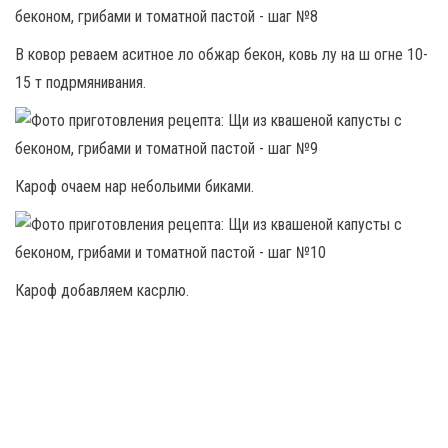
В ковор реваем аситное ло обжар бекон, ковь лу на ш огне 10-
15 т подрмянивания.
Кароф очаем нар небольими биками.
Кароф добавляем касрлю.