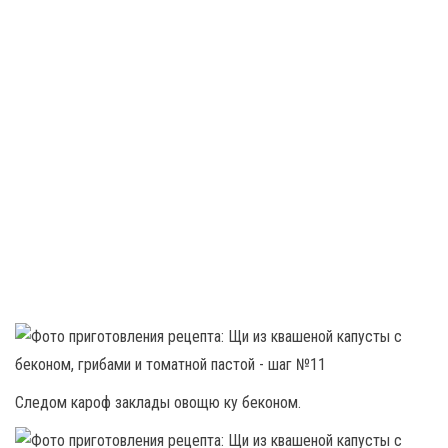
Следом кароф заклады овощю ку беконом.