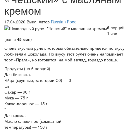
кремом
17.04.2020
Выкл.
Автор
Russian Food
6
порций
1
час
(ваши
45
мин
)
Очень вкусный рулет, который обязательно придется по вкусу
любителям шоколада. По вкусу этот рулет очень напоминает
торт «Прага», но готовится, на мой взгляд, гораздо проще.
Продукты
(на 6 порций)
Для бисквита:
Яйца (крупные, категории С0) — 3
шт.
Сахар — 90 г
Мука — 75 г
Какао-порошок — 15 г
*
Для крема:
Масло сливочное (комнатной
температуры) — 150 г