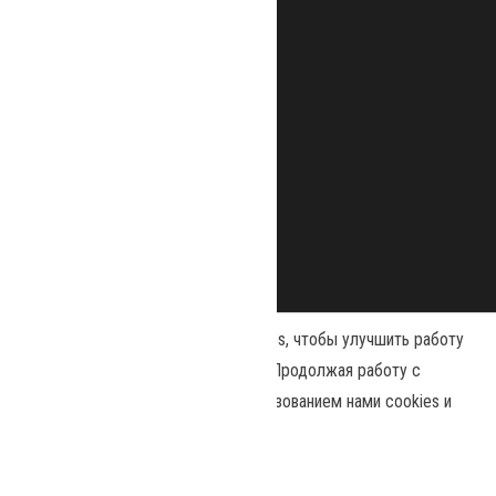
Наш сайт использует файлы cookies, чтобы улучшить работу
и повысить эффективность сайта. Продолжая работу с
сайтом, вы соглашаетесь с использованием нами cookies и
Сайт работает на
WordPress
|
Тема:
Envo Magazine
политикой конфиденциальности
.
Принять
Политика конфиденциальности