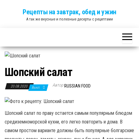
Skip
Рецепты на завтрак, обед и ужин
to
А так же вкусные и полезные десерты с рецептами
the
content
Шопский салат
Автор
RUSSIAN FOOD
20.08.2020
Выкл.
Шопский салат по праву остается самым популярным блюдом
средиземноморской кухни, его легко повторить и дома. В
самом простом варианте должны быть популярные болгарские