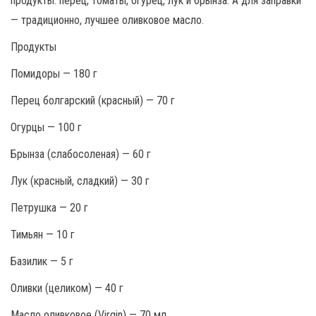
продукты: перец, томаты, огурец, лук и брынза. А для заправки
— традиционно, лучшее оливковое масло.
Продукты
Помидоры — 180 г
Перец болгарский (красный) — 70 г
Огурцы — 100 г
Брынза (слабосоленая) — 60 г
Лук (красный, сладкий) — 30 г
Петрушка — 20 г
Тимьян — 10 г
Базилик — 5 г
Оливки (целиком) — 40 г
Масло оливковое (Virgin) — 70 мл