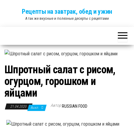
Skip
Рецепты на завтрак, обед и ужин
to
А так же вкусные и полезные десерты с рецептами
the
content
Шпротный салат с рисом,
огурцом, горошком и
яйцами
Автор
RUSSIAN FOOD
21.04.2020
Выкл.