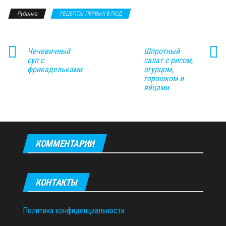
Рубрика
РЕЦЕПТЫ ПЕРВЫХ БЛЮД
Чечевичный
Шпротный
суп с
салат с рисом,
фрикадельками
огурцом,
горошком и
яйцами
КОММЕНТАРИИ
КОНТАКТЫ
Политика конфиденциальности