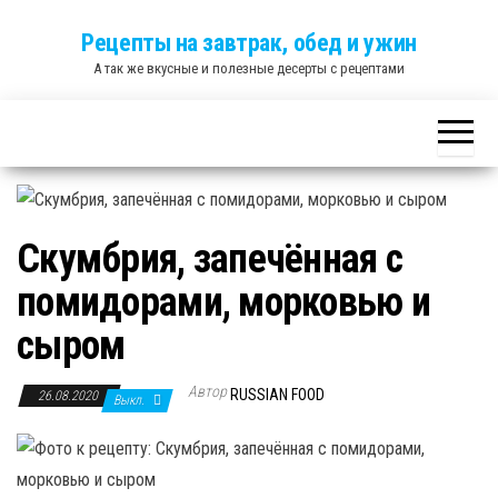
Skip
Рецепты на завтрак, обед и ужин
to
А так же вкусные и полезные десерты с рецептами
the
content
Скумбрия, запечённая с
помидорами, морковью и
сыром
Автор
RUSSIAN FOOD
26.08.2020
Выкл.