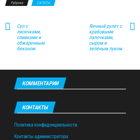
Рубрика
САЛАТЫ
Суп с
Яичный рулет с
лисичками,
крабовыми
сливками и
палочками,
обжаренным
сыром и
беконом
зелёным луком
КОММЕНТАРИИ
КОНТАКТЫ
Политика конфиденциальности
Контакты администратора