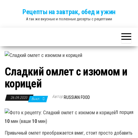
Skip
Рецепты на завтрак, обед и ужин
to
А так же вкусные и полезные десерты с рецептами
the
content
Сладкий омлет с изюмом и
корицей
Автор
RUSSIAN FOOD
26.09.2020
Выкл.
1
порция
10
мин (ваши
10
мин)
Привычный омлет преображается вмиг, стоит просто добавить