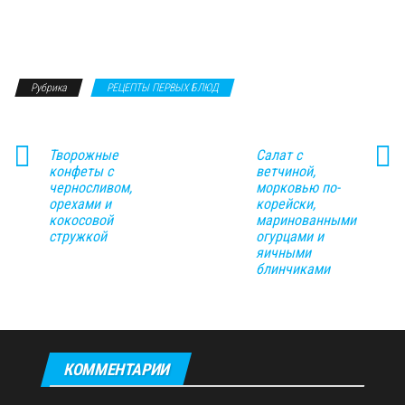
Рубрика
РЕЦЕПТЫ ПЕРВЫХ БЛЮД
Творожные
Салат с
конфеты с
ветчиной,
черносливом,
морковью по-
орехами и
корейски,
кокосовой
маринованными
стружкой
огурцами и
яичными
блинчиками
КОММЕНТАРИИ