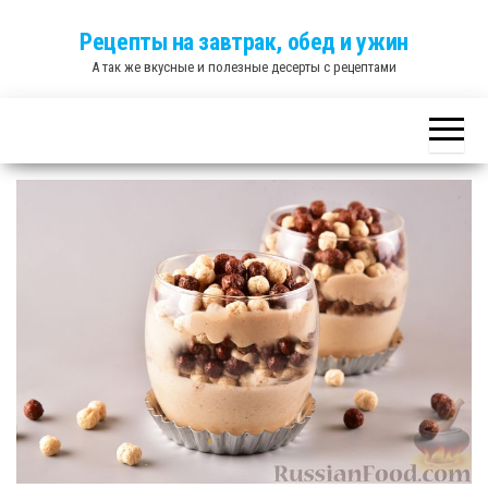
Skip
Рецепты на завтрак, обед и ужин
to
А так же вкусные и полезные десерты с рецептами
the
content