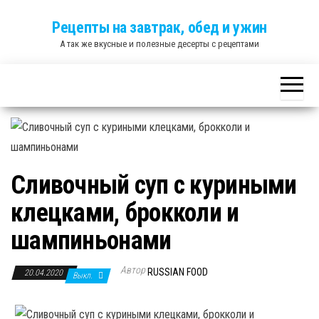
Skip
Рецепты на завтрак, обед и ужин
to
А так же вкусные и полезные десерты с рецептами
the
content
Сливочный суп с куриными
клецками, брокколи и
шампиньонами
Автор
RUSSIAN FOOD
20.04.2020
Выкл.