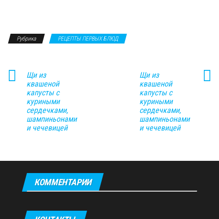
Рубрика
РЕЦЕПТЫ ПЕРВЫХ БЛЮД
Щи из
Щи из
квашеной
квашеной
капусты с
капусты с
куриными
куриными
сердечками,
сердечками,
шампиньонами
шампиньонами
и чечевицей
и чечевицей
КОММЕНТАРИИ