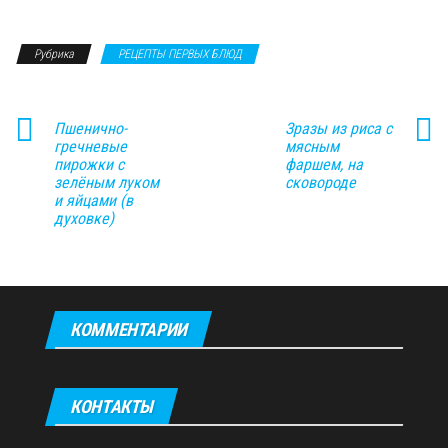
Рубрика
РЕЦЕПТЫ ПЕРВЫХ БЛЮД
Пшенично-
Зразы из риса с
гречневые
мясным
пирожки с
фаршем, на
зелёным луком
сковороде
и яйцами (в
духовке)
КОММЕНТАРИИ
КОНТАКТЫ