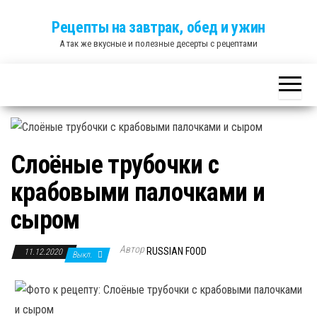
Skip
Рецепты на завтрак, обед и ужин
to
А так же вкусные и полезные десерты с рецептами
the
content
Слоёные трубочки с
крабовыми палочками и
сыром
Автор
RUSSIAN FOOD
11.12.2020
Выкл.