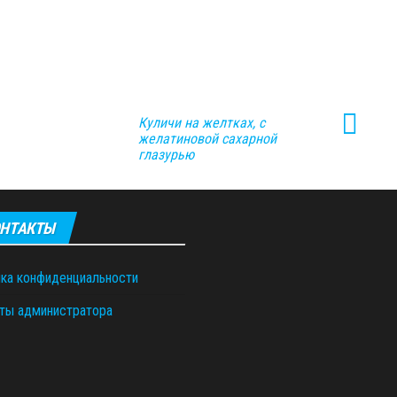
Куличи на желтках, с
желатиновой сахарной
глазурью
НТАКТЫ
ка конфиденциальности
ты администратора