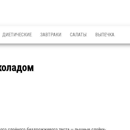
ДИЕТИЧЕСКИЕ
ЗАВТРАКИ
САЛАТЫ
ВЫПЕЧКА
околадом
ового слоёного бездрожжевого теста — пышные слойки-