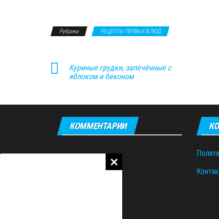
Рубрика
РЕЦЕПТЫ ПЕРВЫХ БЛЮД
Куриные грудки, запечённые с
яблоком и беконом
КОММЕНТАРИИ
КО
Полити
Контак