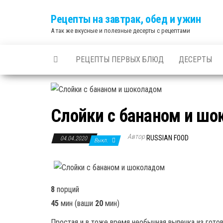
Skip
Рецепты на завтрак, обед и ужин
to
А так же вкусные и полезные десерты с рецептами
the
content
РЕЦЕПТЫ ПЕРВЫХ БЛЮД
ДЕСЕРТЫ
Слойки с бананом и ш
Автор
RUSSIAN FOOD
04.04.2020
Выкл.
8
порций
45
мин
(ваши
20
мин
)
Простая и в тоже время необычная выпечка из гот