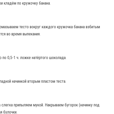
ки кладём по кружочку банана.
ромазываем тесто вокруг каждого кружочка банана взбитым
тся во время выпекания.
по 0,5-1 ч. ложке натёртого шоколада.
ладной начинкой вторым пластом теста.
а слегка припыляем мукой. Накрываем бугорок (начинку под
я булочки.