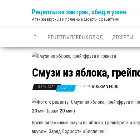
Skip
Рецепты на завтрак, обед и ужин
to
А так же вкусные и полезные десерты с рецептами
the
content
РЕЦЕПТЫ ПЕРВЫХ БЛЮД
ДЕСЕРТЫ
Смузи из яблока, грейп
Автор
RUSSIAN FOOD
03.01.2021
Выкл.
20
мин (ваши
20
мин)
Яркий витаминный смузи из яблока, грейпфрута и з
вкусом. Заряд бодрости обеспечен!