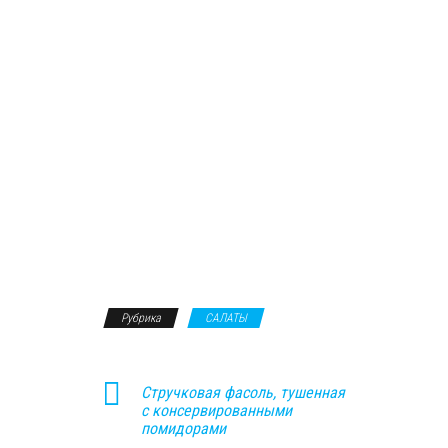
Рубрика
САЛАТЫ
Стручковая фасоль, тушенная
с консервированными
помидорами