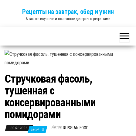
Skip
Рецепты на завтрак, обед и ужин
to
А так же вкусные и полезные десерты с рецептами
the
content
Стручковая фасоль,
тушенная с
консервированными
помидорами
Автор
RUSSIAN FOOD
03.01.2021
Выкл.