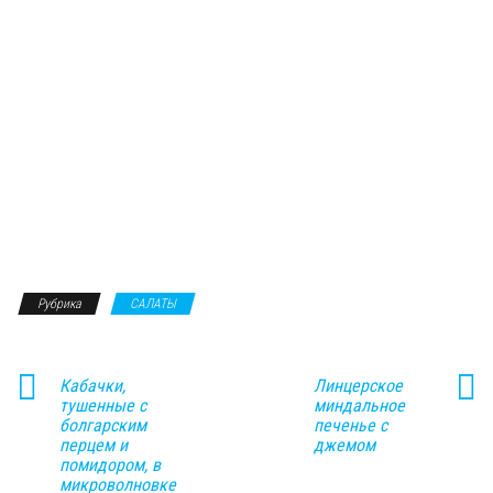
Рубрика
САЛАТЫ
Кабачки,
Линцерское
тушенные с
миндальное
болгарским
печенье с
перцем и
джемом
помидором, в
микроволновке