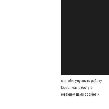
Наш сайт использует файлы cookies, чтобы улучшить работу
и повысить эффективность сайта. Продолжая работу с
сайтом, вы соглашаетесь с использованием нами cookies и
Сайт работает на
WordPress
|
Тема:
Envo Magazine
политикой конфиденциальности
.