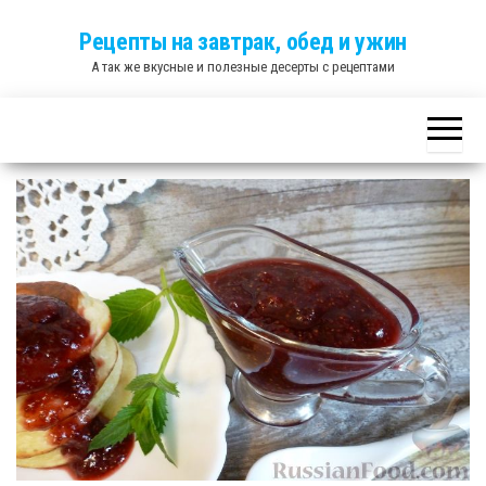
Skip
Рецепты на завтрак, обед и ужин
to
А так же вкусные и полезные десерты с рецептами
the
content