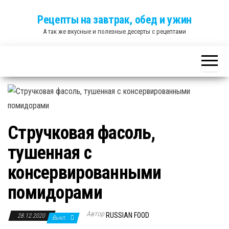
Skip
Рецепты на завтрак, обед и ужин
to
А так же вкусные и полезные десерты с рецептами
the
content
Стручковая фасоль,
тушенная с
консервированными
помидорами
Автор
RUSSIAN FOOD
28.12.2020
Выкл.