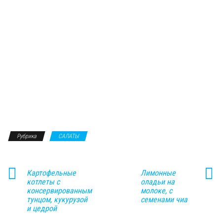
Рубрика
САЛАТЫ
Картофельные
Лимонные
котлеты с
оладьи на
консервированным
молоке, с
тунцом, кукурузой
семенами чиа
и цедрой