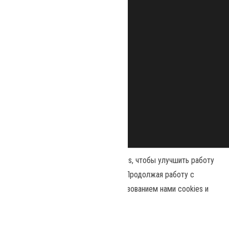
Наш сайт использует файлы cookies, чтобы улучшить работу
и повысить эффективность сайта. Продолжая работу с
сайтом, вы соглашаетесь с использованием нами cookies и
Сайт работает на
WordPress
|
Тема:
Envo Magazine
политикой конфиденциальности
.
Политика конфиденциальности
Принять