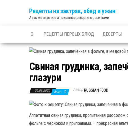
Skip
Рецепты на завтрак, обед и ужин
to
А так же вкусные и полезные десерты с рецептами
the
content
РЕЦЕПТЫ ПЕРВЫХ БЛЮД
ДЕСЕРТЫ
Свиная грудинка, запеч
глазури
Автор
RUSSIAN FOOD
06.06.2020
Выкл.
Аппетитная свиная грудинка, пропитанная рассолом 
фольге с чесноком и приправами, – прекрасная ал