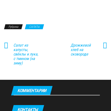
Рубрика
САЛАТЫ
Салат из
Дрожжевой
капусты,
хлеб на
свёклы и лука,
сковороде
с тмином (на
зиму)
КОММЕНТАРИИ
КОНТАКТЫ