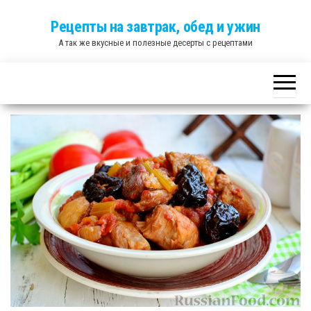
Skip
Рецепты на завтрак, обед и ужин
to
А так же вкусные и полезные десерты с рецептами
the
content