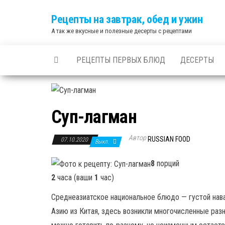
Skip
Рецепты на завтрак, обед и ужин
to
А так же вкусные и полезные десерты с рецептами
the
content
РЕЦЕПТЫ ПЕРВЫХ БЛЮД
ДЕСЕРТЫ
Суп-лагман
Автор
RUSSIAN FOOD
07.10.2020
Выкл.
8
порций
2
часа (ваши
1
час)
Среднеазиатское национальное блюдо — густой нав
Азию из Китая, здесь возникли многочисленные разн