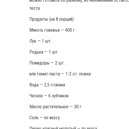
можно готовить по-разному, но неизменным остаетс
теста.
Продукты (на 8 порций)
Мякоть говяжья — 400 г
Лук — 1 шт.
Редька — 1 шт.
Помидоры — 2 шт.
или томат-паста — 1-2 ст. ложки
Вода — 2,5 стакана
Чеснок — 6 зубчиков
Масло растительное — 30 г
Соль — по вкусу
Перец красный молотый — по вкусу