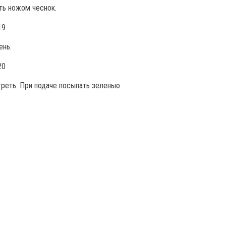
ть ножом чеснок.
ень.
греть. При подаче посыпать зеленью.