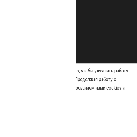
Наш сайт использует файлы cookies, чтобы улучшить работу
и повысить эффективность сайта. Продолжая работу с
сайтом, вы соглашаетесь с использованием нами cookies и
Сайт работает на
WordPress
|
Тема:
Envo Magazine
политикой конфиденциальности
.
Политика конфиденциальности
Принять