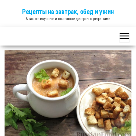
Skip
Рецепты на завтрак, обед и ужин
to
А так же вкусные и полезные десерты с рецептами
the
content