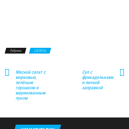
Рубрика
САЛАТЫ
Мясной салат с
Суп с
морковью,
фрикадельками
зелёным
и яичной
горошком и
заправкой
маринованным
луком