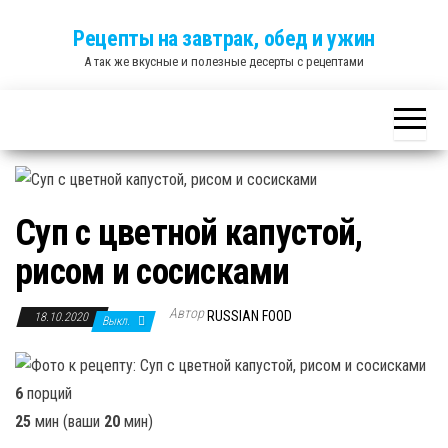
Skip
Рецепты на завтрак, обед и ужин
to
А так же вкусные и полезные десерты с рецептами
the
content
Суп с цветной капустой,
рисом и сосисками
Автор
RUSSIAN FOOD
18.10.2020
Выкл.
6
порций
25
мин (ваши
20
мин)