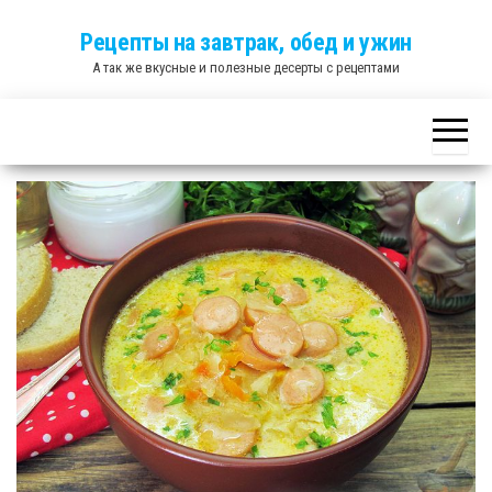
Skip
Рецепты на завтрак, обед и ужин
to
А так же вкусные и полезные десерты с рецептами
the
content