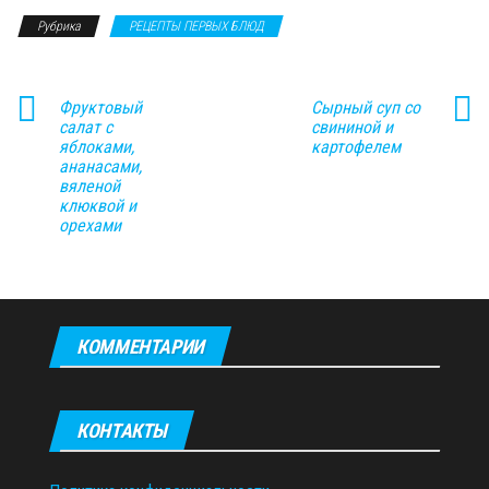
Рубрика
РЕЦЕПТЫ ПЕРВЫХ БЛЮД
Фруктовый
Сырный суп со
салат с
свининой и
яблоками,
картофелем
ананасами,
вяленой
клюквой и
орехами
КОММЕНТАРИИ
КОНТАКТЫ