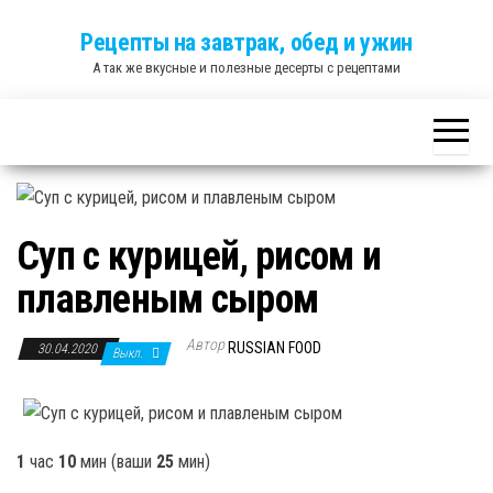
Skip
Рецепты на завтрак, обед и ужин
to
А так же вкусные и полезные десерты с рецептами
the
content
Суп с курицей, рисом и
плавленым сыром
Автор
RUSSIAN FOOD
30.04.2020
Выкл.
1
час
10
мин
(ваши
25
мин
)