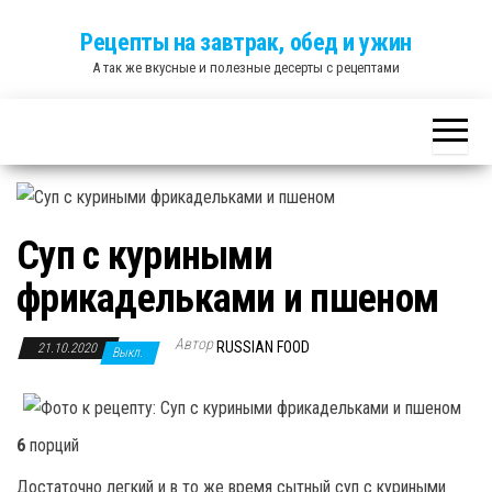
Skip
Рецепты на завтрак, обед и ужин
to
А так же вкусные и полезные десерты с рецептами
the
content
Суп с куриными
фрикадельками и пшеном
Автор
RUSSIAN FOOD
21.10.2020
Выкл.
6
порций
Достаточно легкий и в то же время сытный суп с куриными