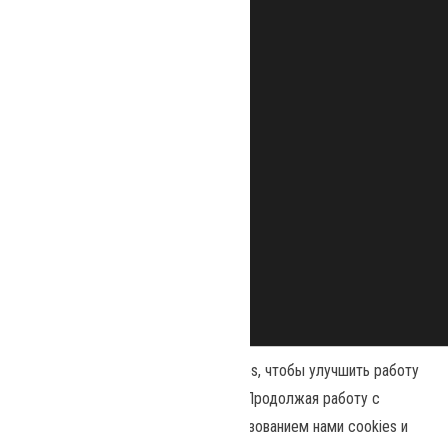
Наш сайт использует файлы cookies, чтобы улучшить работу
и повысить эффективность сайта. Продолжая работу с
сайтом, вы соглашаетесь с использованием нами cookies и
Сайт работает на
WordPress
|
Тема:
Envo Magazine