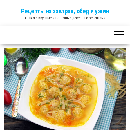
Skip
Рецепты на завтрак, обед и ужин
to
А так же вкусные и полезные десерты с рецептами
the
content