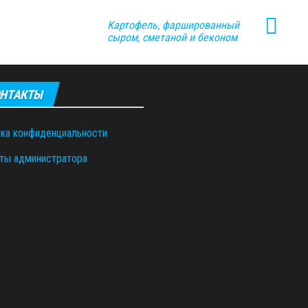
Картофель, фаршированный
сыром, сметаной и беконом
НТАКТЫ
ка конфиденциальности
ты администратора