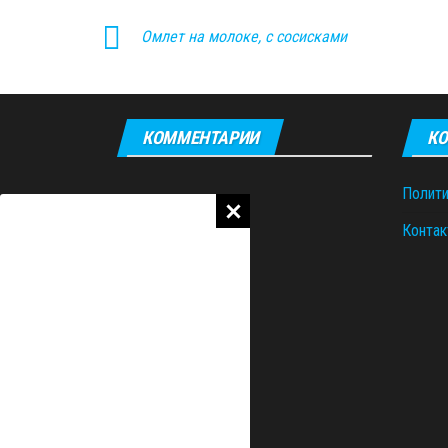
Омлет на молоке, с сосисками
КОММЕНТАРИИ
КО
Полити
Контак