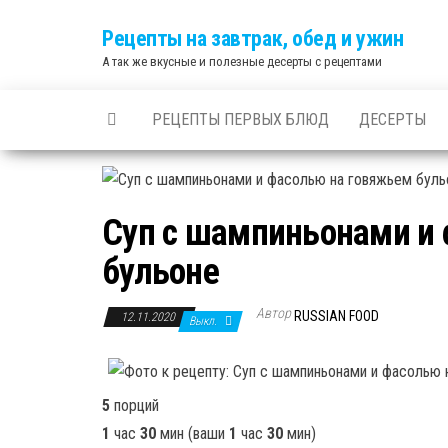
Skip
Рецепты на завтрак, обед и ужин
to
А так же вкусные и полезные десерты с рецептами
the
content
РЕЦЕПТЫ ПЕРВЫХ БЛЮД
ДЕСЕРТЫ
Суп с шампиньонами и
бульоне
Автор
RUSSIAN FOOD
12.11.2020
Выкл.
5
порций
1
час
30
мин
(ваши
1
час
30
мин
)