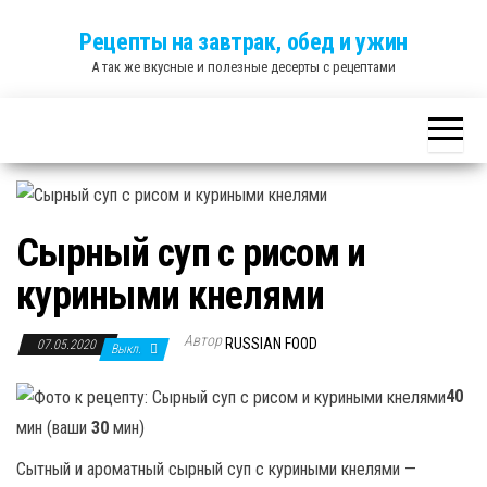
Skip
Рецепты на завтрак, обед и ужин
to
А так же вкусные и полезные десерты с рецептами
the
content
Сырный суп с рисом и
куриными кнелями
Автор
RUSSIAN FOOD
07.05.2020
Выкл.
40
мин (ваши
30
мин)
Сытный и ароматный сырный суп с куриными кнелями —