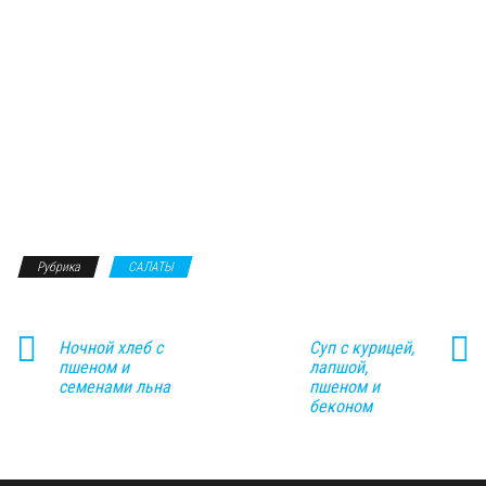
Рубрика
САЛАТЫ
Ночной хлеб с
Суп с курицей,
пшеном и
лапшой,
семенами льна
пшеном и
беконом