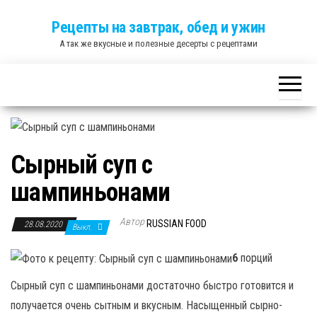
Skip
Рецепты на завтрак, обед и ужин
to
А так же вкусные и полезные десерты с рецептами
the
content
Сырный суп с
шампиньонами
Автор
RUSSIAN FOOD
28.08.2020
Выкл.
6
порций
Сырный суп с шампиньонами достаточно быстро готовится и
получается очень сытным и вкусным. Насыщенный сырно-