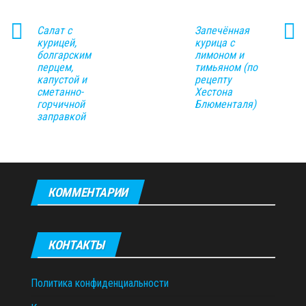
Салат с
Запечённая
курицей,
курица с
болгарским
лимоном и
перцем,
тимьяном (по
капустой и
рецепту
сметанно-
Хестона
горчичной
Блюменталя)
заправкой
КОММЕНТАРИИ
КОНТАКТЫ
Политика конфиденциальности