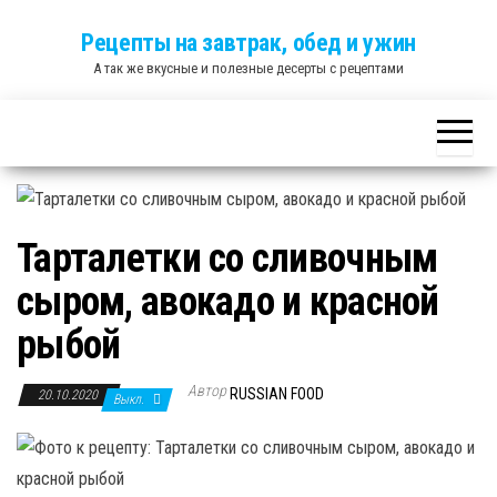
Skip
Рецепты на завтрак, обед и ужин
to
А так же вкусные и полезные десерты с рецептами
the
content
Тарталетки со сливочным
сыром, авокадо и красной
рыбой
Автор
RUSSIAN FOOD
20.10.2020
Выкл.