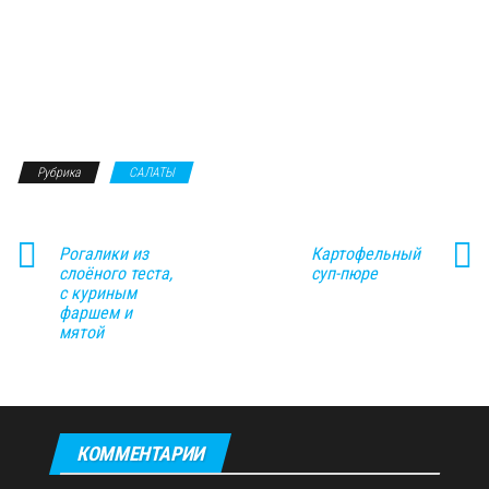
Рубрика
САЛАТЫ
Рогалики из
Картофельный
слоёного теста,
суп-пюре
с куриным
фаршем и
мятой
КОММЕНТАРИИ