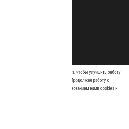
Наш сайт использует файлы cookies, чтобы улучшить работу
и повысить эффективность сайта. Продолжая работу с
сайтом, вы соглашаетесь с использованием нами cookies и
Сайт работает на
WordPress
|
Тема:
Envo Magazine
политикой конфиденциальности
.
Политика конфиденциальности
Принять