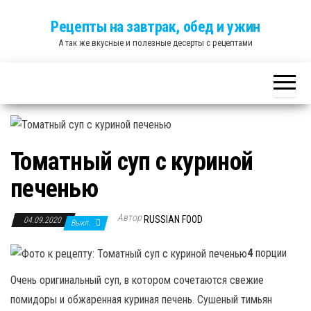
Skip
Рецепты на завтрак, обед и ужин
to
А так же вкусные и полезные десерты с рецептами
the
content
Томатный суп с куриной
печенью
Автор
RUSSIAN FOOD
04.09.2020
Выкл.
4
порции
Очень оригинальный суп, в котором сочетаются свежие
помидоры и обжаренная куриная печень. Сушеный тимьян