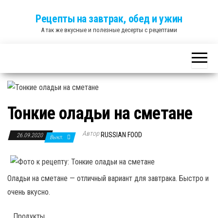
Skip
Рецепты на завтрак, обед и ужин
to
А так же вкусные и полезные десерты с рецептами
the
content
Тонкие оладьи на сметане
Автор
RUSSIAN FOOD
26.09.2020
Выкл.
Оладьи на сметане — отличный вариант для завтрака. Быстро и
очень вкусно.
Продукты