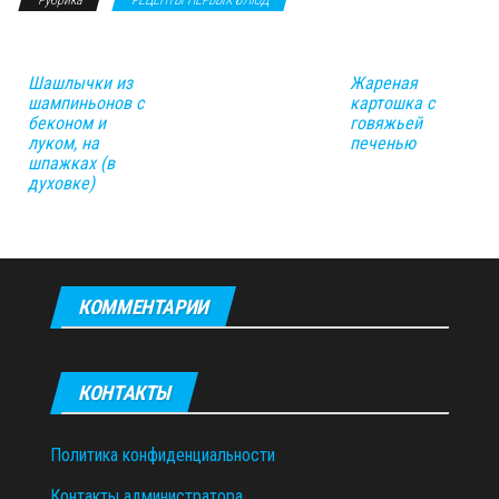
Рубрика
РЕЦЕПТЫ ПЕРВЫХ БЛЮД
Шашлычки из
Жареная
шампиньонов с
картошка с
беконом и
говяжьей
луком, на
печенью
шпажках (в
духовке)
КОММЕНТАРИИ
КОНТАКТЫ
Политика конфиденциальности
Контакты администратора