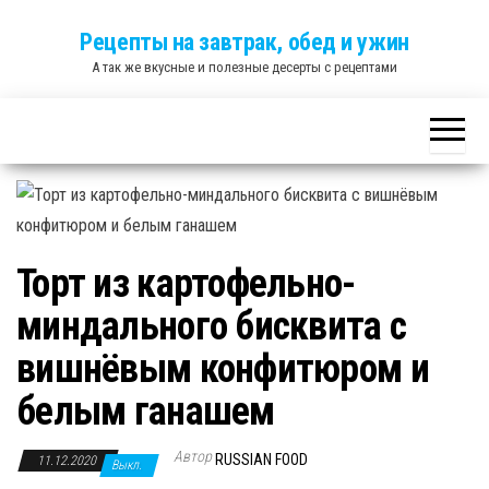
Skip
Рецепты на завтрак, обед и ужин
to
А так же вкусные и полезные десерты с рецептами
the
content
Торт из картофельно-
миндального бисквита с
вишнёвым конфитюром и
белым ганашем
Автор
RUSSIAN FOOD
11.12.2020
Выкл.