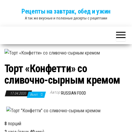
Skip
Рецепты на завтрак, обед и ужин
to
А так же вкусные и полезные десерты с рецептами
the
content
Торт «Конфетти» со
сливочно-сырным кремом
Автор
RUSSIAN FOOD
17.04.2020
Выкл.
8
порций
2
часа
(ваши
40
мин
)