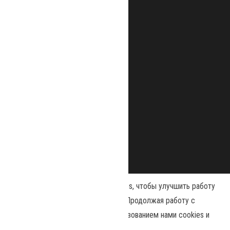
Наш сайт использует файлы cookies, чтобы улучшить работу
и повысить эффективность сайта. Продолжая работу с
сайтом, вы соглашаетесь с использованием нами cookies и
Сайт работает на
WordPress
|
Тема:
Envo Magazine
политикой конфиденциальности
.