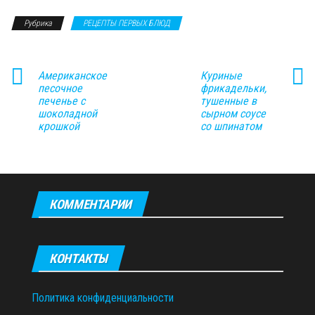
Рубрика
РЕЦЕПТЫ ПЕРВЫХ БЛЮД
Американское
Куриные
песочное
фрикадельки,
печенье с
тушенные в
шоколадной
сырном соусе
крошкой
со шпинатом
КОММЕНТАРИИ
КОНТАКТЫ
Политика конфиденциальности