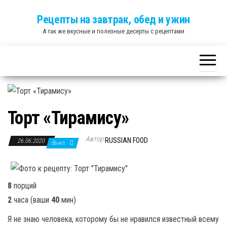
Skip
Рецепты на завтрак, обед и ужин
to
А так же вкусные и полезные десерты с рецептами
the
content
Торт «Тирамису»
Автор
RUSSIAN FOOD
26.06.2020
Выкл.
8
порций
2
часа
(ваши
40
мин
)
Я не знаю человека, которому бы не нравился известный всему