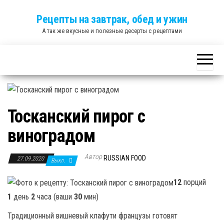
Skip
Рецепты на завтрак, обед и ужин
to
А так же вкусные и полезные десерты с рецептами
the
content
Тосканский пирог с
виноградом
Автор
RUSSIAN FOOD
27.09.2020
Выкл.
12
порций
1
день
2
часа (ваши
30
мин)
Традиционный вишневый клафути французы готовят