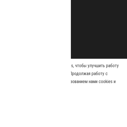
Наш сайт использует файлы cookies, чтобы улучшить работу
и повысить эффективность сайта. Продолжая работу с
сайтом, вы соглашаетесь с использованием нами cookies и
Сайт работает на
WordPress
|
Тема:
Envo Magazine
политикой конфиденциальности
.
Политика конфиденциальности
Принять