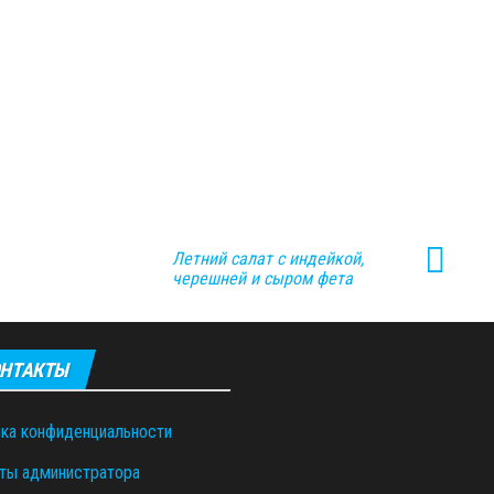
Летний салат с индейкой,
черешней и сыром фета
НТАКТЫ
ка конфиденциальности
ты администратора