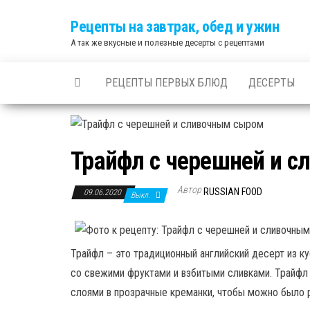
Skip
Рецепты на завтрак, обед и ужин
to
А так же вкусные и полезные десерты с рецептами
the
content
РЕЦЕПТЫ ПЕРВЫХ БЛЮД
ДЕСЕРТЫ
Трайфл с черешней и 
Автор
RUSSIAN FOOD
09.06.2020
Выкл.
Трайфл – это традиционный английский десерт из ку
со свежими фруктами и взбитыми сливками. Трайф
слоями в прозрачные креманки, чтобы можно было р